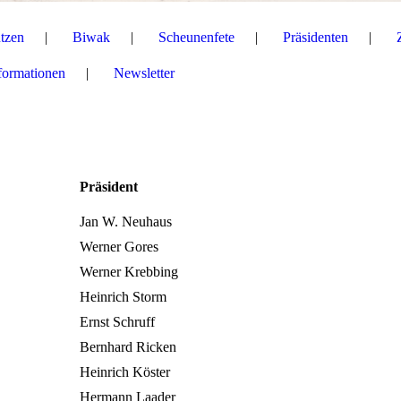
tzen
Biwak
Scheunenfete
Präsidenten
formationen
Newsletter
Präsident
Jan W. Neuhaus
Werner Gores
Werner Krebbing
Heinrich Storm
Ernst Schruff
Bernhard Ricken
Heinrich Köster
Hermann Laader